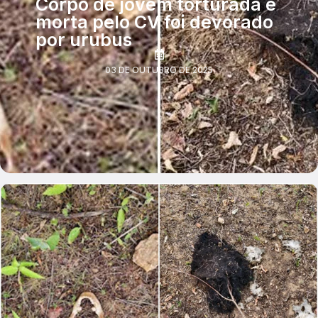
Corpo de jovem torturada e
morta pelo CV foi devorado
por urubus
03 DE OUTUBRO DE 2025