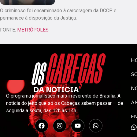
O criminoso foi encaminhado à carceragem da DCCP e
permanece à disposição da Justiça.
FONTE:
METRÓPOLES
H
S
NO
O programa jornalístico mais irreverente de Brasília. A
A
notícia do jeito que só os Cabeças sabem passar — de
segunda a sexta, das 12h às 14h.
E