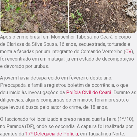
Após o crime brutal em Monsenhor Tabosa, no Ceará, o corpo
de Clarissa da Silva Sousa, 16 anos, sequestrada, torturada e
morta a facadas por um integrante do Comando Vermelho (
CV
),
foi encontrado em um matagal, já em estado de decomposição
e devorado por urubus.
A jovem havia desaparecido em fevereiro deste ano.
Preocupada, a família registrou boletim de ocorrência, o que
deu início às investigações da
Polícia Civil do Ceará
. Durante as
diligências, alguns comparsas do criminoso foram presos, o
que levou à busca pelo autor do crime, de 18 anos.
O faccionado foi localizado e preso nessa quarta-feira (1º/10),
no Paranoá (DF), onde se escondia. A captura foi realizada por
agentes da
17ª Delegacia de Polícia
, em Taguatinga Norte.