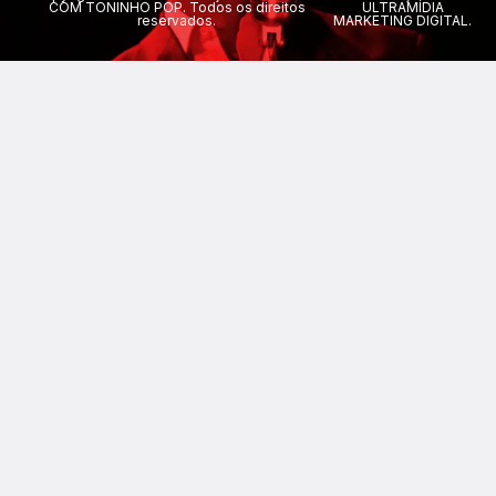
COM TONINHO POP. Todos os direitos
ULTRAMÍDIA
reservados.
MARKETING DIGITAL.