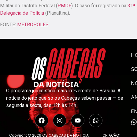
Militar do Distrito Federal (
PMDF
). O caso foi registrado na
31ª
Delegacia de Polícia
(Planaltina).
FONTE:
METRÓPOLES
H
S
NO
O programa jornalístico mais irreverente de Brasília. A
A
notícia do jeito que só os Cabeças sabem passar — de
segunda a sexta, das 12h às 14h.
E
Copyright © 2026 OS CABEÇAS DA NOTÍCIA
CRIAÇÃO: