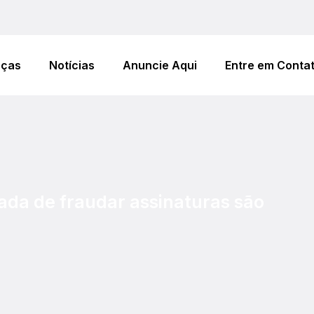
eças
Notícias
Anuncie Aqui
Entre em Conta
ada de fraudar assinaturas são