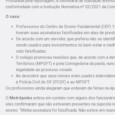
Procurada pela reportagem, a Secretaria de Educação afirmo
conformidade com a Instrução Normativa nº 02/2021 da Contro
O caso:
Professores do Centro de Ensino Fundamental (CEF) 1
tiveram suas assinaturas falsificadas em atas de pre
De acordo com um servidor, que preferiu não se identi
sendo usados para investimentos no bem-estar e melhori
sido falsificadas.
O colégio promoveu reuniões que, de acordo com a denú
Territórios (MPDFT) e pela Corregedoria da pasta, nunc
legalidade ao processo viciado.
Ao descobrir que seus nomes eram usados indevidamen
à Polícia Civil do DF (PCDF) e ao MPDFT.
Os professores ainda alegaram que estavam de férias na époc
O
Metrópoles
entrou em contato com alguns dos funcionári
eles confirmaram que não estiveram presentes na suposta reu
ensino. “Minha assinatura foi falsificada. Não estive em reun