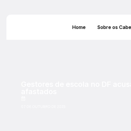
Home
Sobre os Cab
Gestores de escola no DF acus
afastados
07 DE OUTUBRO DE 2025