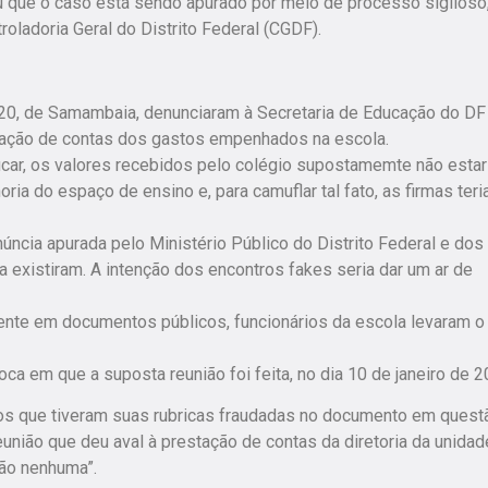
u que o caso está sendo apurado por meio de processo sigiloso
ladoria Geral do Distrito Federal (CGDF).
20, de Samambaia, denunciaram à Secretaria de Educação do DF
stação de contas dos gastos empenhados na escola.
ficar, os valores recebidos pelo colégio supostamemte não esta
a do espaço de ensino e, para camuflar tal fato, as firmas ter
ncia apurada pelo Ministério Público do Distrito Federal e dos
a existiram. A intenção dos encontros fakes seria dar um ar de
te em documentos públicos, funcionários da escola levaram o
a em que a suposta reunião foi feita, no dia 10 de janeiro de 2
os que tiveram suas rubricas fraudadas no documento em questã
nião que deu aval à prestação de contas da diretoria da unidad
ião nenhuma”.