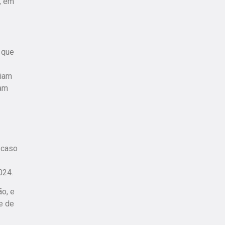
, em
 que
riam
iam
 caso
024.
o, e
e de