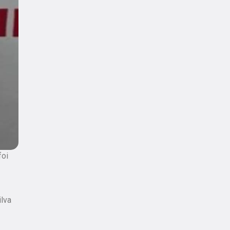
foi
ilva