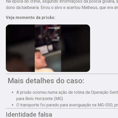
Na época do crime, segundo informações da polícia goiana, a 
dono da barbearia. Errou o alvo e acertou Matheus, que era at
Veja momento da prisão:
Mais detalhes do caso:
A prisão ocorreu numa ação de rotina da Operação Sen
para Belo Horizonte (MG).
O transporte foi parado para averiguação na MG-050, p
Identidade falsa