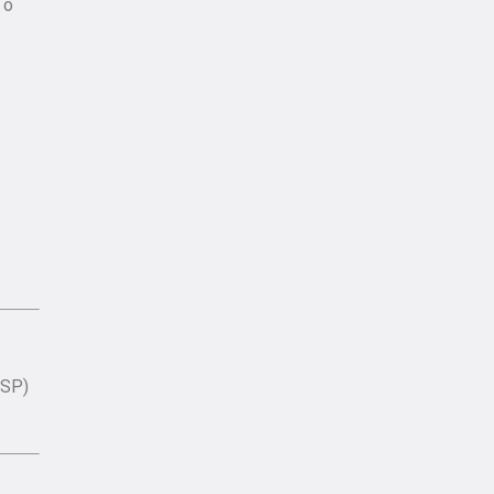
 o
(SP)