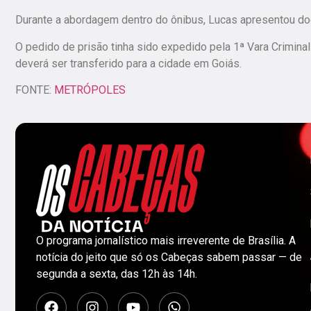
Durante a abordagem dentro do ônibus, Lucas apresentou do
O pedido de prisão tinha sido expedido pela 1ª Vara Criminal
deverá ser transferido para a cidade em Goiás.
FONTE:
METRÓPOLES
O programa jornalístico mais irreverente de Brasília. A
notícia do jeito que só os Cabeças sabem passar — de
segunda a sexta, das 12h às 14h.