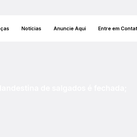
eças
Notícias
Anuncie Aqui
Entre em Conta
clandestina de salgados é fechada;