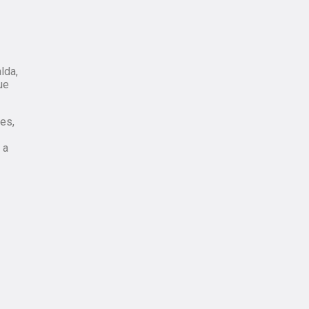
lda,
ue
es,
 a