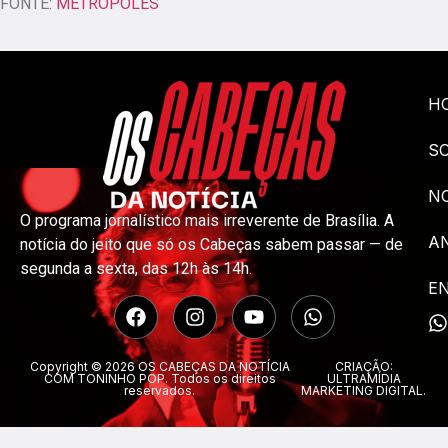
FONTE:
METRÓPOLES
H
S
NO
O programa jornalístico mais irreverente de Brasília. A
A
notícia do jeito que só os Cabeças sabem passar — de
segunda a sexta, das 12h às 14h.
E
Copyright © 2026 OS CABEÇAS DA NOTÍCIA
CRIAÇÃO:
COM TONINHO POP. Todos os direitos
ULTRAMÍDIA
reservados.
MARKETING DIGITAL.