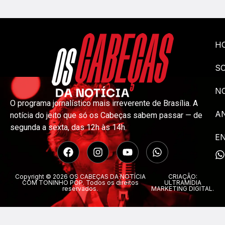
H
S
NO
O programa jornalístico mais irreverente de Brasília. A
A
notícia do jeito que só os Cabeças sabem passar — de
segunda a sexta, das 12h às 14h.
E
Copyright © 2026 OS CABEÇAS DA NOTÍCIA
CRIAÇÃO:
COM TONINHO POP. Todos os direitos
ULTRAMÍDIA
reservados.
MARKETING DIGITAL.