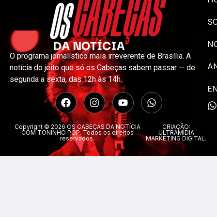
S
NO
O programa jornalístico mais irreverente de Brasília. A
A
notícia do jeito que só os Cabeças sabem passar — de
segunda a sexta, das 12h às 14h.
E
Copyright © 2026 OS CABEÇAS DA NOTÍCIA
CRIAÇÃO:
COM TONINHO POP. Todos os direitos
ULTRAMÍDIA
reservados.
MARKETING DIGITAL.