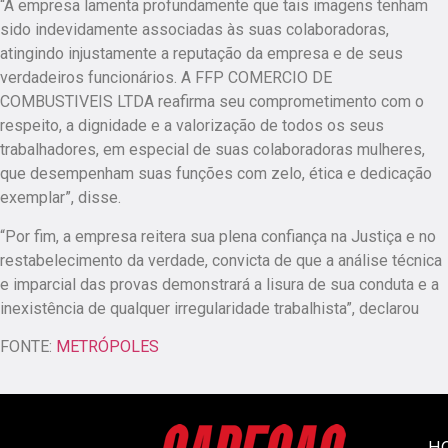
“A empresa lamenta profundamente que tais imagens tenham
sido indevidamente associadas às suas colaboradoras,
atingindo injustamente a reputação da empresa e de seus
verdadeiros funcionários. A FFP COMERCIO DE
COMBUSTIVEIS LTDA reafirma seu comprometimento com o
respeito, a dignidade e a valorização de todos os seus
trabalhadores, em especial de suas colaboradoras mulheres,
que desempenham suas funções com zelo, ética e dedicação
exemplar”, disse.
“Por fim, a empresa reitera sua plena confiança na Justiça e no
restabelecimento da verdade, convicta de que a análise técnica
e imparcial das provas demonstrará a lisura de sua conduta e a
inexistência de qualquer irregularidade trabalhista”, declarou
FONTE:
METRÓPOLES
H