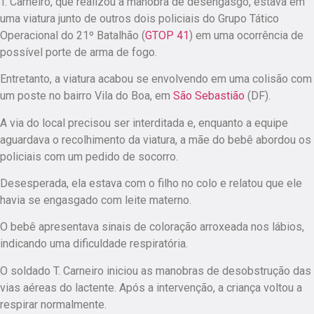
T. Carneiro, que realizou a manobra de desengasgo, estava em
uma viatura junto de outros dois policiais do Grupo Tático
Operacional do 21º Batalhão (
GTOP 41
) em uma ocorrência de
possível porte de arma de fogo.
Entretanto, a viatura acabou se envolvendo em uma colisão com
um poste no bairro Vila do Boa, em
São Sebastião
(DF).
A via do local precisou ser interditada e, enquanto a equipe
aguardava o recolhimento da viatura, a mãe do bebê abordou os
policiais com um pedido de socorro.
Desesperada, ela estava com o filho no colo e relatou que ele
havia se engasgado com leite materno.
O bebê apresentava sinais de coloração arroxeada nos lábios,
indicando uma dificuldade respiratória.
O soldado T. Carneiro iniciou as manobras de desobstrução das
vias aéreas do lactente. Após a intervenção, a criança voltou a
respirar normalmente.