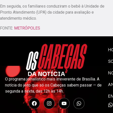
Em seguida, os familiares conduziram o bebê à Unidade de
Pronto Atendimento (UPA) da cidade para avaliação e
atendimento médico.
FONTE:
METRÓPOLES
H
S
NO
O programa jornalístico mais irreverente de Brasília. A
A
notícia do jeito que só os Cabeças sabem passar — de
segunda a sexta, das 12h às 14h.
E