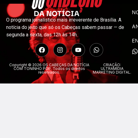
NO
O programa jornalístico mais irreverente de Brasília. A
A
notícia do jeito que só os Cabeças sabem passar — de
segunda a sexta, das 12h às 14h.
E
Copyright © 2026 OS CABEÇAS DA NOTÍCIA
CRIAÇÃO:
COM TONINHO POP. Todos os direitos
ULTRAMÍDIA
reservados.
MARKETING DIGITAL.