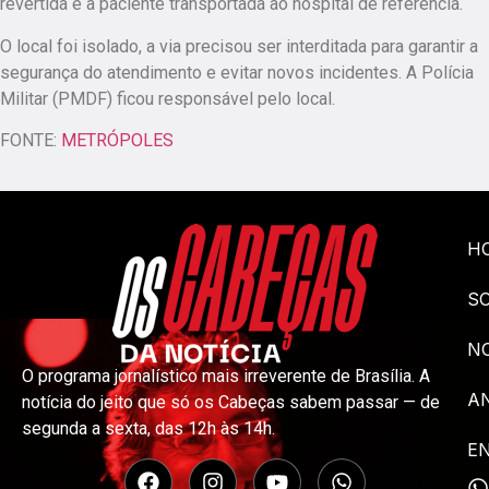
revertida e a paciente transportada ao hospital de referência.
O local foi isolado, a via precisou ser interditada para garantir a
segurança do atendimento e evitar novos incidentes. A Polícia
Militar (PMDF) ficou responsável pelo local.
FONTE:
METRÓPOLES
H
S
NO
O programa jornalístico mais irreverente de Brasília. A
A
notícia do jeito que só os Cabeças sabem passar — de
segunda a sexta, das 12h às 14h.
E