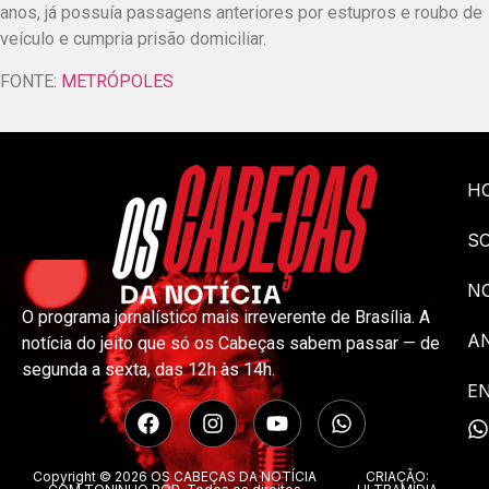
anos, já possuía passagens anteriores por estupros e roubo de
veículo e cumpria prisão domiciliar.
FONTE:
METRÓPOLES
H
S
NO
O programa jornalístico mais irreverente de Brasília. A
A
notícia do jeito que só os Cabeças sabem passar — de
segunda a sexta, das 12h às 14h.
E
Copyright © 2026 OS CABEÇAS DA NOTÍCIA
CRIAÇÃO: