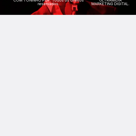
COM TONINHO POP. Todos os direitos
ULTRAMÍDIA
reservados.
MARKETING DIGITAL.