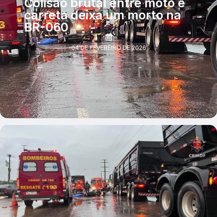
Colisão brutal entre moto e
carreta deixa um morto na
BR-060
04 DE FEVEREIRO DE 2026