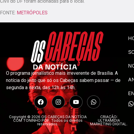
Civil do DF foram acionadas para o local.
FONTE:
METRÓPOLES
H
S
NO
O programa jornalístico mais irreverente de Brasília. A
A
notícia do jeito que só os Cabeças sabem passar — de
segunda a sexta, das 12h às 14h.
E
Copyright © 2026 OS CABEÇAS DA NOTÍCIA
CRIAÇÃO:
COM TONINHO POP. Todos os direitos
ULTRAMÍDIA
reservados.
MARKETING DIGITAL.