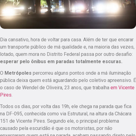
Dia cansativo, hora de voltar para casa. Além de ter que encarar
um transporte público de má qualidade e, na maioria das vezes,
lotado, quem mora no Distrito Federal passa por outro desafio:
esperar pelo ônibus em paradas totalmente escuras.
O
Metrópoles
percorreu alguns pontos onde a má iluminação
pública deixa quem está aguardando pelo coletivo apreensivo. É
o caso de Wendel de Oliveira, 23 anos, que trabalha
em Vicente
Pires
.
Todos os dias, por volta das 19h, ele chega na parada que fica
na DF-095, conhecida como via Estrutural, na altura da Chácara
151 de Vicente Pires. Segundo ele,
o principal problema
causado pela escuridão é que os motoristas, por não
enxergarem quem está na parada, acabam passando direto pelo