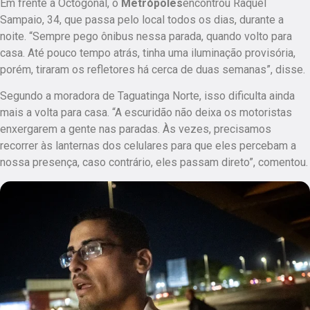
Em frente à Octogonal, o
Metrópoles
encontrou Raquel
Sampaio, 34, que passa pelo local todos os dias, durante a
noite. “Sempre pego ônibus nessa parada, quando volto para
casa. Até pouco tempo atrás, tinha uma iluminação provisória,
porém, tiraram os refletores há cerca de duas semanas”, disse.
Segundo a moradora de Taguatinga Norte, isso dificulta ainda
mais a volta para casa.
“A escuridão não deixa os motoristas
enxergarem a gente nas paradas. Às vezes, precisamos
recorrer às lanternas dos celulares para que eles percebam a
nossa presença, caso contrário, eles passam direto”
, comentou.