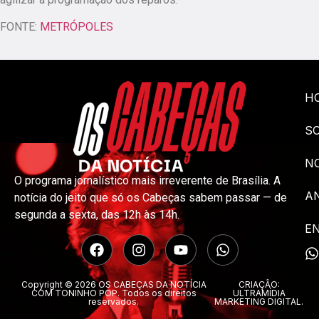
FONTE:
METRÓPOLES
H
S
NO
O programa jornalístico mais irreverente de Brasília. A
A
notícia do jeito que só os Cabeças sabem passar — de
segunda a sexta, das 12h às 14h.
E
Copyright © 2026 OS CABEÇAS DA NOTÍCIA
CRIAÇÃO:
COM TONINHO POP. Todos os direitos
ULTRAMÍDIA
reservados.
MARKETING DIGITAL.