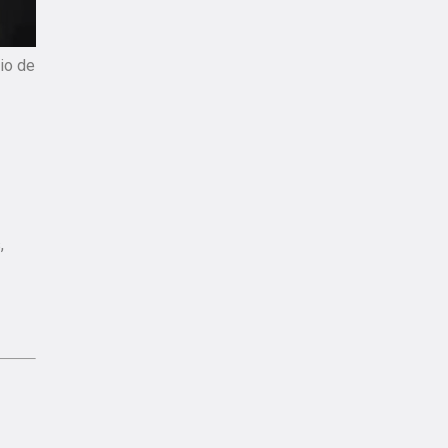
io de
,