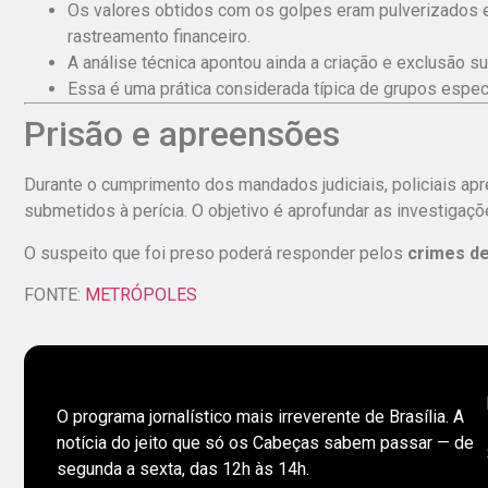
Os valores obtidos com os golpes eram pulverizados ent
rastreamento financeiro.
A análise técnica apontou ainda a criação e exclusão s
Essa é uma prática considerada típica de grupos especi
Prisão e apreensões
Durante o cumprimento dos mandados judiciais,
policiais a
submetidos à perícia
. O objetivo é aprofundar as investigaç
O suspeito que foi preso poderá responder pelos
crimes de
FONTE:
METRÓPOLES
O programa jornalístico mais irreverente de Brasília. A
notícia do jeito que só os Cabeças sabem passar — de
segunda a sexta, das 12h às 14h.