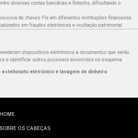
re diversas contas bancárias e fintechs, dificultando o
ucessiva de chaves Pix em diferentes instituições financeiras.
alizados em fraudes eletrônicas e ocultação patrimonial.
preenderam dispositivos eletrônicos e documentos que serão
ões e identificar outros possíveis envolvidos no esquema.
 estelionato eletrônico e lavagem de dinheiro
.
HOME
SOBRE OS CABEÇAS