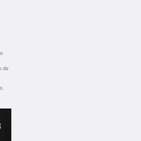
um
o de
s.