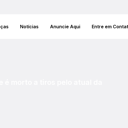
eças
Notícias
Anuncie Aqui
Entre em Conta
 morto a tiros pelo atual da