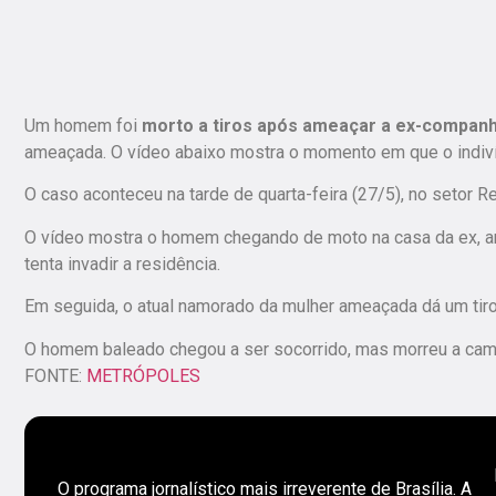
Um homem foi
morto a tiros após ameaçar a ex-compan
ameaçada. O vídeo abaixo mostra o momento em que o indiv
O caso aconteceu na tarde de quarta-feira (27/5), no setor 
O vídeo mostra o homem chegando de moto na casa da ex, ar
tenta invadir a residência.
Em seguida, o atual namorado da mulher ameaçada dá um tiro n
O homem baleado chegou a ser socorrido, mas morreu a caminh
FONTE:
METRÓPOLES
O programa jornalístico mais irreverente de Brasília. A