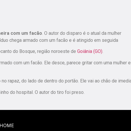
heira com um facão
. O autor do disparo é o atual da mulher
íduo chega armado com um facão e é atingido em seguida
Recanto do Bosque, região noroeste de
Goiânia (GO)
.
mado com um facão. Ele desce, parece gritar com uma mulher e
o rapaz, do lado de dentro do portão. Ele vai ao chão de imedia
o do hospital. O autor do tiro foi preso.
HOME