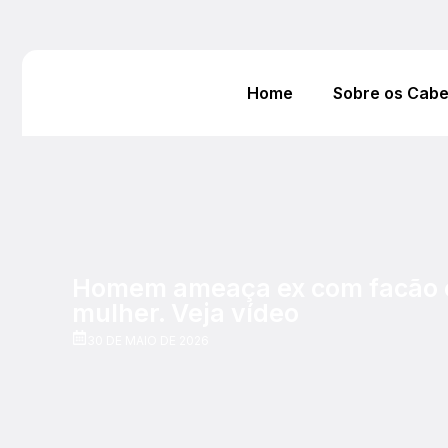
Home
Sobre os Cab
Homem ameaça ex com facão e é
mulher. Veja vídeo
30 DE MAIO DE 2026