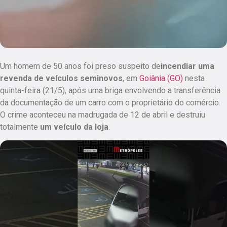
Um homem de 50 anos foi preso suspeito de
incendiar uma
revenda de veículos seminovos
, em
Goiânia (GO)
nesta
quinta-feira (21/5),
após uma briga envolvendo a transferência
da documentação de um carro com o proprietário do comércio.
O crime aconteceu na madrugada de 12 de abril e destruiu
totalmente
um veículo da loja
.