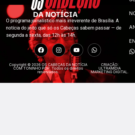
NO
O programa jornalístico mais irreverente de Brasília. A
A
notícia do jeito que só os Cabeças sabem passar — de
segunda a sexta, das 12h às 14h.
E
Copyright © 2026 OS CABEÇAS DA NOTÍCIA
CRIAÇÃO:
COM TONINHO POP. Todos os direitos
ULTRAMÍDIA
reservados.
MARKETING DIGITAL.