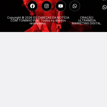
Copyright © 2026 OS CABEÇAS DA NOTÍCIA
CRIAÇÃO:
COM TONINHO POP. Todos os direitos
ULTRAMÍDIA
reservados.
MARKETING DIGITAL.