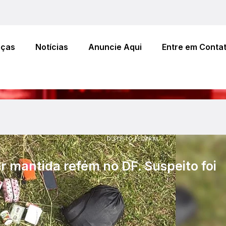
eças
Notícias
Anuncie Aqui
Entre em Conta
r mantida refém no DF. Suspeito foi