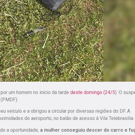
por um homem no início da tarde
deste domingo (24/5
). O susp
l (PMDF).
u veículo e a obrigou a circular por diversas regiões do DF. A
roximidades do aeroporto
, no balão de acesso à Vila Telebrasília.
do a oportunidade,
a mulher conseguiu descer do carro e fu