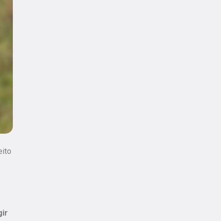
eito
gir