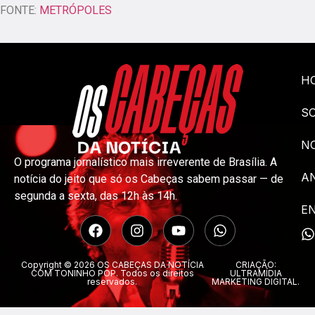
FONTE:
METRÓPOLES
H
S
NO
O programa jornalístico mais irreverente de Brasília. A
A
notícia do jeito que só os Cabeças sabem passar — de
segunda a sexta, das 12h às 14h.
E
Copyright © 2026 OS CABEÇAS DA NOTÍCIA
CRIAÇÃO:
COM TONINHO POP. Todos os direitos
ULTRAMÍDIA
reservados.
MARKETING DIGITAL.