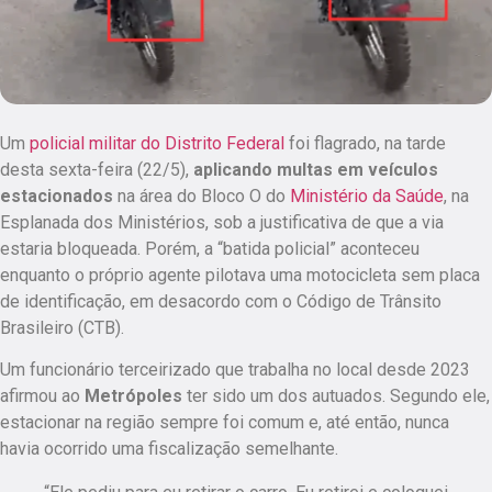
Um
policial militar do Distrito Federal
foi flagrado, na tarde
desta sexta-feira (22/5),
aplicando multas em veículos
estacionados
na área do Bloco O do
Ministério da Saúde
, na
Esplanada dos Ministérios, sob a justificativa de que a via
estaria bloqueada. Porém, a “batida policial” aconteceu
enquanto o próprio agente pilotava uma motocicleta sem placa
de identificação, em desacordo com o Código de Trânsito
Brasileiro (CTB).
Um funcionário terceirizado que trabalha no local desde 2023
afirmou ao
Metrópoles
ter sido um dos autuados. Segundo ele,
estacionar na região sempre foi comum e, até então, nunca
havia ocorrido uma fiscalização semelhante.