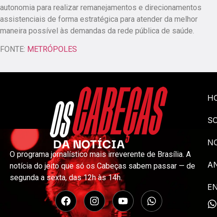
autonomia para realizar remanejamentos e direcionamentos
assistenciais de forma estratégica para atender da melhor
maneira possível às demandas da rede pública de saúde.
FONTE:
METRÓPOLES
H
S
NO
O programa jornalístico mais irreverente de Brasília. A
A
notícia do jeito que só os Cabeças sabem passar — de
segunda a sexta, das 12h às 14h.
E