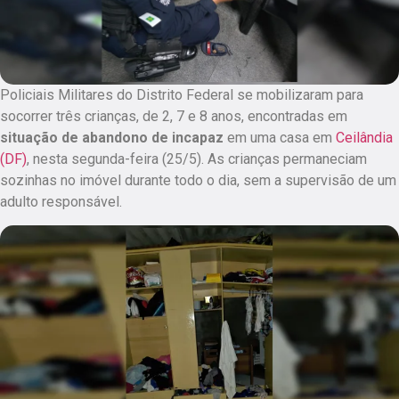
Policiais Militares do Distrito Federal se mobilizaram para
socorrer três crianças, de 2, 7 e 8 anos, encontradas em
situação de abandono de incapaz
em uma casa em
Ceilândia
(DF)
, nesta segunda-feira (25/5).
As crianças permaneciam
sozinhas no imóvel durante todo o dia, sem a supervisão de um
adulto responsável.