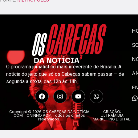
H
S
NO
O programa jornalístico mais irreverente de Brasília. A
A
notícia do jeito que só os Cabeças sabem passar — de
segunda a sexta, das 12h às 14h.
E
Copyright © 2026 OS CABEÇAS DA NOTÍCIA
CRIAÇÃO:
COM TONINHO POP. Todos os direitos
ULTRAMÍDIA
reservados.
MARKETING DIGITAL.