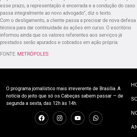
esse prazo, a representação é encerrada e a condução do caso
passa integralmente ao novo advogado”, diz o texto.
Com o desligamento, a cliente passa a precisar de nova defesa
técnica para dar continuidade às ações em curso. O escritório
informou ainda que os valores referentes aos serviços já
prestados serão apurados e cobrados em ação própria.
FONTE:
METRÓPOLES
H
O programa jornalístico mais irreverente de Brasília. A
notícia do jeito que só os Cabeças sabem passar — de
S
segunda a sexta, das 12h às 14h.
NO
A