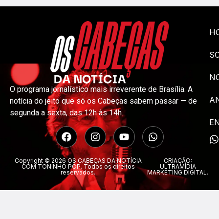
H
S
NO
O programa jornalístico mais irreverente de Brasília. A
A
notícia do jeito que só os Cabeças sabem passar — de
segunda a sexta, das 12h às 14h.
E
Copyright © 2026 OS CABEÇAS DA NOTÍCIA
CRIAÇÃO:
COM TONINHO POP. Todos os direitos
ULTRAMÍDIA
reservados.
MARKETING DIGITAL.