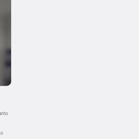
anto
no