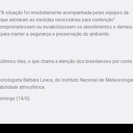
“A situação foi imediatamente acompanhada pelas equipes da
, que adotaram as medidas necessárias para contenção”.
e comprometessem ou inviabilizassem os atendimentos e demais
s para manter a segurança e preservação do ambiente.
 últimos dias, o que chama a atenção dos brasilienses por conta
rologista Bárbara Lewis, do Instituto Nacional de Meteorologi
abilidade atmosférica
.
omingo (14/6)
.