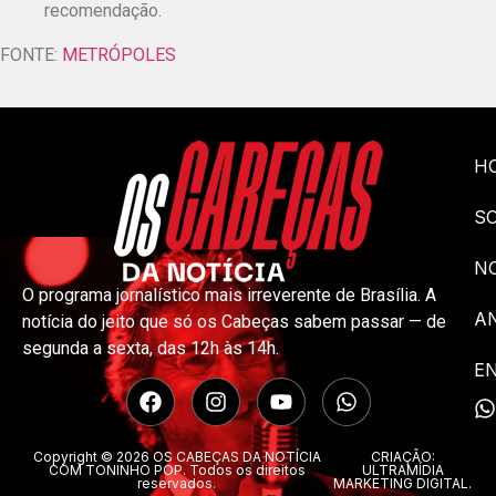
recomendação.
FONTE:
METRÓPOLES
H
S
NO
O programa jornalístico mais irreverente de Brasília. A
A
notícia do jeito que só os Cabeças sabem passar — de
segunda a sexta, das 12h às 14h.
E
Copyright © 2026 OS CABEÇAS DA NOTÍCIA
CRIAÇÃO:
COM TONINHO POP. Todos os direitos
ULTRAMÍDIA
reservados.
MARKETING DIGITAL.