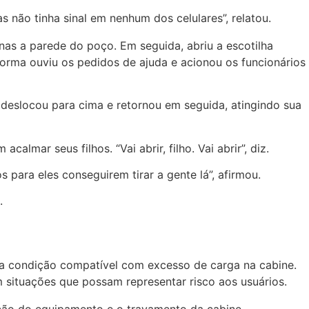
 não tinha sinal em nenhum dos celulares”, relatou.
nas a parede do poço.
Em seguida, abriu a escotilha
orma ouviu os pedidos de ajuda e acionou os funcionários
e deslocou para cima e retornou em seguida, atingindo sua
mar seus filhos. “Vai abrir, filho. Vai abrir”, diz.
para eles conseguirem tirar a gente lá”, afirmou.
.
a condição compatível com excesso de carga na cabine.
situações que possam representar risco aos usuários.
ção do equipamento e o travamento da cabine,