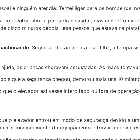
soal e ninguém atendia. Tentei ligar para os bombeiros, mas
rcos tentou abrir a porta do elevador, mas encontrou ape
de cinco minutos depois, uma pessoa que estava na plataf
e machucando
. Segundo ele, ao abrir a escotilha, a tampa s
uda, as crianças choravam assustadas. As mães tentavam acal
epois que a segurança chegou, demorou mais uns 10 minutos 
 que o elevador estivesse interditado ou fora de operação
 que o elevador entrou em modo de segurança devido a um
per o funcionamento do equipamento e travar a cabine em 
or são acionados automaticamente, promovendo a paralisa