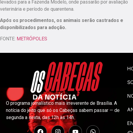
levados para a Fazenda Modelo, onde passarão por avaliação
veterinária e período de quarentena.
Após os procedimentos, os animais serão castrados e
disponibilizados para adoção.
FONTE:
METRÓPOLES
H
S
NO
O programa jornalístico mais irreverente de Brasília. A
A
notícia do jeito que só os Cabeças sabem passar — de
segunda a sexta, das 12h às 14h.
E