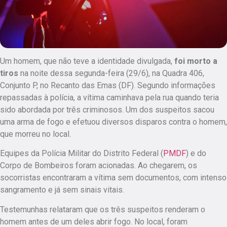
Um homem, que não teve a identidade divulgada,
foi morto a
tiros
na noite dessa segunda-feira (29/6), na Quadra 406,
Conjunto P, no Recanto das Emas (DF). Segundo informações
repassadas à polícia,
a vítima caminhava pela rua quando teria
sido abordada por três criminosos
. Um dos suspeitos sacou
uma arma de fogo e efetuou diversos disparos contra o homem,
que morreu no local.
Equipes da Polícia Militar do Distrito Federal (
PMDF
) e do
Corpo de Bombeiros foram acionadas. Ao chegarem, os
socorristas encontraram a vítima sem documentos, com intenso
sangramento e já sem sinais vitais.
Testemunhas relataram que os três suspeitos renderam o
homem antes de um deles abrir fogo.
No local, foram