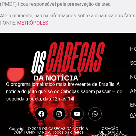
(PMDF) ficou responsável pela preservação da área.
Até o momento, não há informações sobre a dinâmica dos fatos
FONTE:
METRÓPOLES
H
S
NO
O programa jornalístico mais irreverente de Brasília. A
A
notícia do jeito que só os Cabeças sabem passar — de
segunda a sexta, das 12h às 14h.
E
Copyright © 2026 OS CABEÇAS DA NOTÍCIA
CRIAÇÃO:
COM TONINHO POP. Todos os direitos
ULTRAMÍDIA
reservados.
MARKETING DIGITAL.