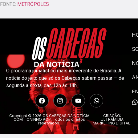
FONTE:
METRÓPOLES
H
S
NO
O programa jornalístico mais irreverente de Brasília. A
A
notícia do jeito que só os Cabeças sabem passar — de
segunda a sexta, das 12h às 14h.
E
Copyright © 2026 OS CABEÇAS DA NOTÍCIA
CRIAÇÃO:
COM TONINHO POP. Todos os direitos
ULTRAMÍDIA
reservados.
MARKETING DIGITAL.