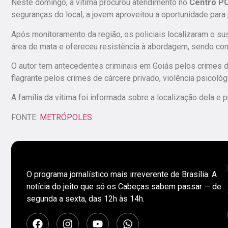
Neste domingo, a vítima procurou atendimento no
Centro P
seguranças do local,
a jovem aproveitou a oportunidade para p
Após monitoramento da região, os policiais localizaram o su
área de mata e ofereceu resistência à abordagem, sendo con
O autor tem antecedentes criminais em Goiás pelos crimes d
flagrante pelos crimes de cárcere privado, violência psicológ
A família da vítima foi informada sobre a localização dela e p
FONTE:
METRÓPOLES
O programa jornalístico mais irreverente de Brasília. A
notícia do jeito que só os Cabeças sabem passar — de
segunda a sexta, das 12h às 14h.