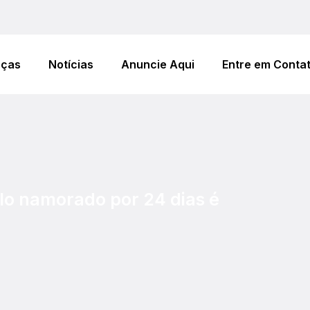
eças
Notícias
Anuncie Aqui
Entre em Conta
lo namorado por 24 dias é