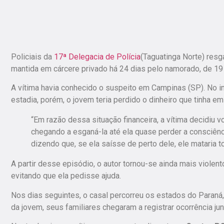
Policiais da
17ª Delegacia de Polícia
(Taguatinga Norte) res
mantida em cárcere privado há 24 dias pelo namorado, de 19
A vítima havia conhecido o suspeito em Campinas (SP). No iníc
estadia, porém, o jovem teria perdido o dinheiro que tinha e
“Em razão dessa situação financeira, a vítima decidiu v
chegando a esganá-la até ela quase perder a consciênc
dizendo que, se ela saísse de perto dele, ele mataria 
A partir desse episódio, o autor tornou-se ainda mais violen
evitando que ela pedisse ajuda.
Nos dias seguintes,
o casal percorreu os estados do Paraná,
da jovem, seus familiares chegaram a registrar ocorrência junt