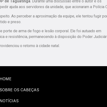
OP de Taguatinga
. Durante uma discussão entre o autor e os
edir ajuda aos servidores da unidade, que acionaram a Polícia Ci
speito. Ao perceber a aproximação da equipe, ele tentou fugir p
tido e preso.
e porte de arma de fogo e lesão corporal.
Ele foi autuado em
ica e resistência
, permanecendo à disposição do Poder Judiciár
rovidenciou o retorno à cidade natal.
HOME
SOBRE OS CABEÇAS
NOTÍCIAS