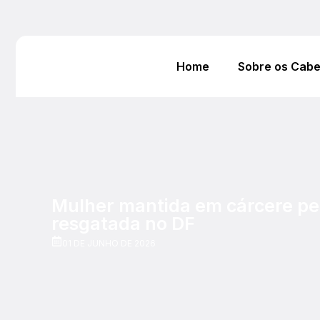
Home
Sobre os Cab
Mulher mantida em cárcere pe
resgatada no DF
01 DE JUNHO DE 2026