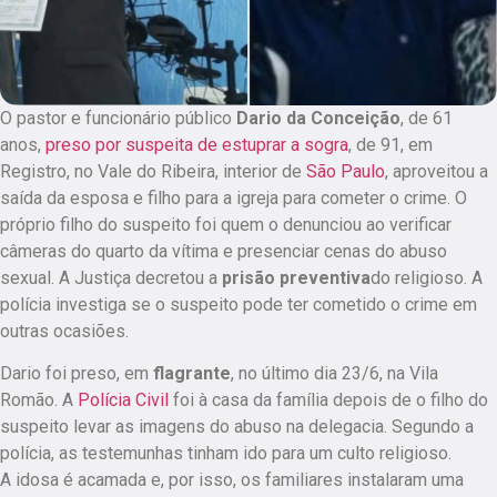
O pastor e funcionário público
Dario da Conceição
, de 61
anos,
preso por suspeita de estuprar a sogra
, de 91, em
Registro, no Vale do Ribeira, interior de
São Paulo
,
aproveitou a
saída da esposa e filho para a igreja para cometer o crime. O
próprio filho do suspeito foi quem o denunciou ao verificar
câmeras do quarto da vítima e presenciar cenas do abuso
sexual
. A Justiça decretou a
prisão preventiva
do religioso. A
polícia investiga se o suspeito pode ter cometido o crime em
outras ocasiões.
Dario foi preso, em
flagrante
, no último dia 23/6, na Vila
Romão. A
Polícia Civil
foi à casa da família depois de o filho do
suspeito levar as imagens do abuso na delegacia. Segundo a
polícia, as testemunhas tinham ido para um culto religioso.
A idosa é acamada e, por isso, os familiares instalaram uma