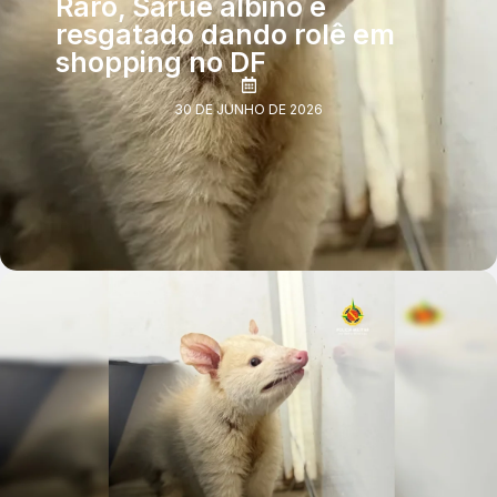
Raro, Saruê albino é
resgatado dando rolê em
shopping no DF
30 DE JUNHO DE 2026