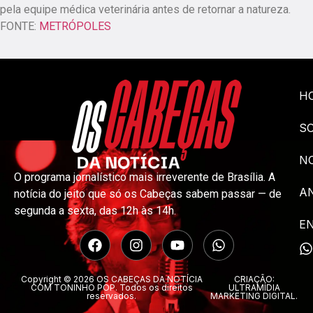
pela equipe médica veterinária antes de retornar a natureza.
FONTE:
METRÓPOLES
H
S
NO
O programa jornalístico mais irreverente de Brasília. A
A
notícia do jeito que só os Cabeças sabem passar — de
segunda a sexta, das 12h às 14h.
E
Copyright © 2026 OS CABEÇAS DA NOTÍCIA
CRIAÇÃO:
COM TONINHO POP. Todos os direitos
ULTRAMÍDIA
reservados.
MARKETING DIGITAL.