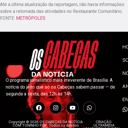
Até a última atualização da reportagem, não havia informações
sobre a retomada das atividades no Restaurante Comunitário.
FONTE:
METRÓPOLES
H
S
NO
O programa jornalístico mais irreverente de Brasília. A
A
notícia do jeito que só os Cabeças sabem passar — de
segunda a sexta, das 12h às 14h.
E
Copyright © 2026 OS CABEÇAS DA NOTÍCIA
CRIAÇÃO:
COM TONINHO POP. Todos os direitos
ULTRAMÍDIA