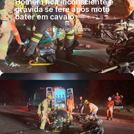
Homem fica inconsciente e
grávida se fere após moto
bater em cavalo
06 DE JULHO DE 2026