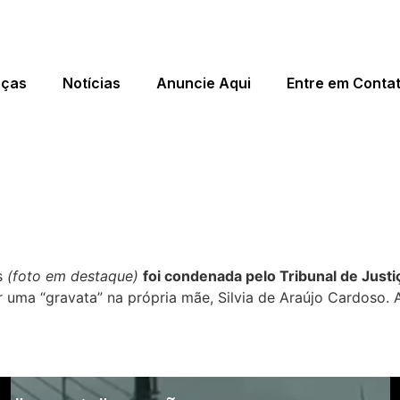
eças
Notícias
Anuncie Aqui
Entre em Conta
enada por dar “gravata” na pr
es
(foto em destaque)
foi condenada pelo Tribunal de Justiç
dar uma “gravata” na própria mãe, Silvia de Araújo Cardos