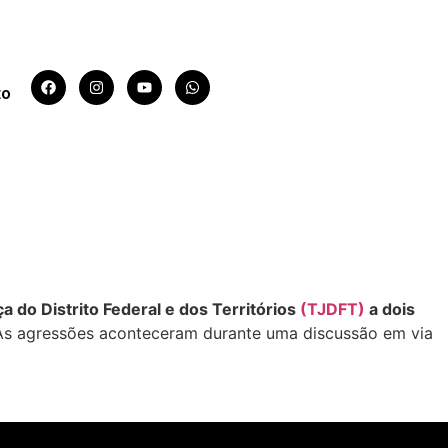
to
ópria mãe. Veja vídeo
a do Distrito Federal e dos Territórios
(TJDFT)
a dois
o. As agressões aconteceram durante uma discussão em via