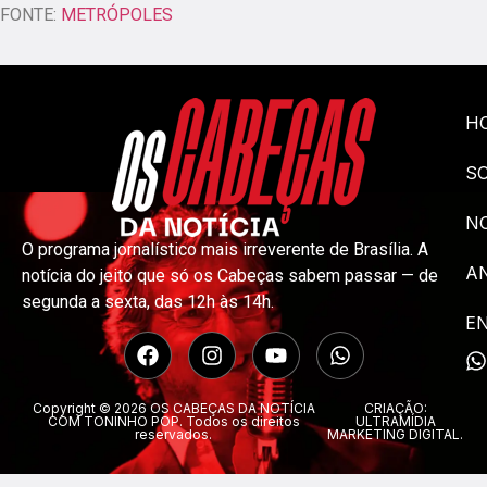
FONTE:
METRÓPOLES
H
S
NO
O programa jornalístico mais irreverente de Brasília. A
A
notícia do jeito que só os Cabeças sabem passar — de
segunda a sexta, das 12h às 14h.
E
Copyright © 2026 OS CABEÇAS DA NOTÍCIA
CRIAÇÃO:
COM TONINHO POP. Todos os direitos
ULTRAMÍDIA
reservados.
MARKETING DIGITAL.