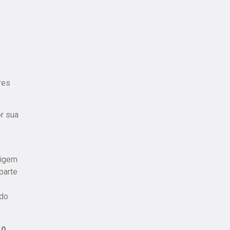
res
or sua
rigem
parte
 do
 o