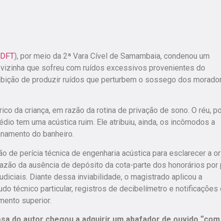
JDFT
), por meio da 2ª Vara Cível de Samambaia, condenou um
 vizinha que sofreu com ruídos excessivos provenientes do
oibição de produzir ruídos que perturbem o sossego dos morado
co da criança, em razão da rotina de privação de sono. O réu, p
dio tem uma acústica ruim. Ele atribuiu, ainda, os incômodos a
anamento do banheiro.
ção de perícia técnica de engenharia acústica para esclarecer a o
razão da ausência de depósito da cota-parte dos honorários por 
diciais. Diante dessa inviabilidade, o magistrado aplicou a
do técnico particular, registros de decibelímetro e notificações
mento superior.
osa do autor chegou a adquirir um abafador de ouvido “com