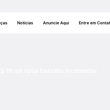
eças
Notícias
Anuncie Aqui
Entre em Conta
$ 19 mil após barulho incomodar