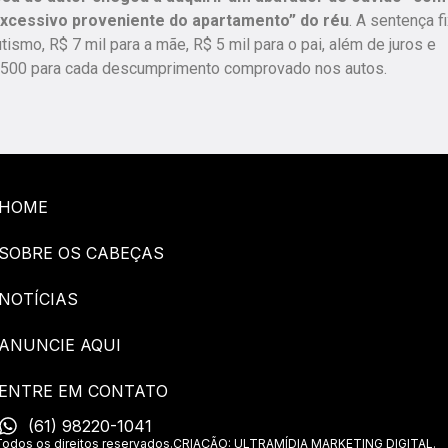
excessivo proveniente do apartamento” do réu
.
A sentença f
ismo, R$ 7 mil para a mãe, R$ 5 mil para o pai, além de juros e
R$ 500 para cada descumprimento comprovado nos autos.
HOME
SOBRE OS CABEÇAS
NOTÍCIAS
ANUNCIE AQUI
ENTRE EM CONTATO
(61) 98220-1041
os os direitos reservados.
CRIAÇÃO: ULTRAMÍDIA MARKETING DIGITAL.