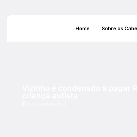
Home
Sobre os Cab
Vizinho é condenado a pagar R
criança autista
01 DE JULHO DE 2026