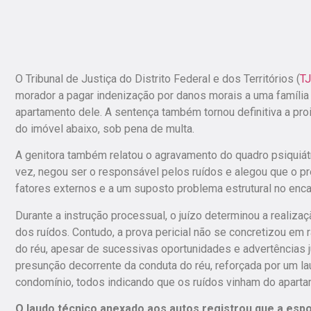
O Tribunal de Justiça do Distrito Federal e dos Territórios (
T
morador a pagar indenização por danos morais a uma família
apartamento dele.
A sentença também tornou definitiva a pr
do imóvel abaixo, sob pena de multa.
A genitora também relatou o agravamento do quadro psiquiátri
vez, negou ser o responsável pelos ruídos e alegou que o pré
fatores externos e a um suposto problema estrutural no enc
Durante a instrução processual, o juízo determinou a realiza
dos ruídos. Contudo, a prova pericial não se concretizou em 
do réu, apesar de sucessivas oportunidades e advertências ju
presunção decorrente da conduta do réu, reforçada por um lau
condomínio, todos indicando que os ruídos vinham do aparta
O laudo técnico anexado aos autos registrou que a esp