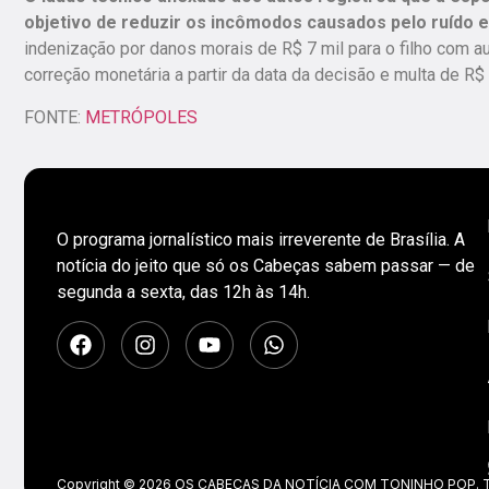
objetivo de reduzir os incômodos causados pelo ruído 
indenização por danos morais de R$ 7 mil para o filho com aut
correção monetária a partir da data da decisão e multa de 
FONTE:
METRÓPOLES
O programa jornalístico mais irreverente de Brasília. A
notícia do jeito que só os Cabeças sabem passar — de
segunda a sexta, das 12h às 14h.
Copyright © 2026 OS CABEÇAS DA NOTÍCIA COM TONINHO POP. Tod