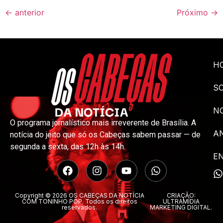
←
anterior
Próximo
→
H
S
NO
O programa jornalístico mais irreverente de Brasília. A
A
notícia do jeito que só os Cabeças sabem passar — de
segunda a sexta, das 12h às 14h.
E
Copyright © 2026 OS CABEÇAS DA NOTÍCIA
CRIAÇÃO:
COM TONINHO POP. Todos os direitos
ULTRAMÍDIA
reservados.
MARKETING DIGITAL.