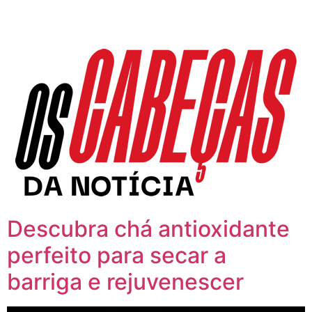
Descubra chá antioxidante
perfeito para secar a
barriga e rejuvenescer