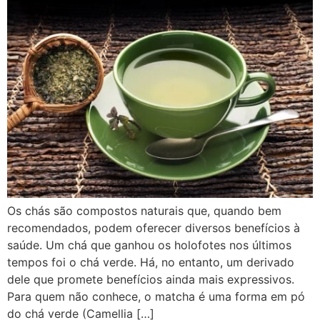
Os chás são compostos naturais que, quando bem
recomendados, podem oferecer diversos benefícios à
saúde. Um chá que ganhou os holofotes nos últimos
tempos foi o chá verde. Há, no entanto, um derivado
dele que promete benefícios ainda mais expressivos.
Para quem não conhece, o matcha é uma forma em pó
do chá verde (Camellia […]