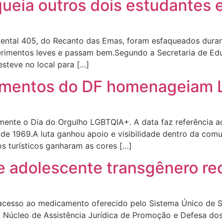
queia outros dois estudantes 
ental 405, do Recanto das Emas, foram esfaqueados duran
m ferimentos leves e passam bem.Segundo a Secretaria de E
esteve no local para […]
onumentos do DF homenageiam
lmente o Dia do Orgulho LGBTQIA+. A data faz referência 
 de 1969.A luta ganhou apoio e visibilidade dentro da com
os turísticos ganharam as cores […]
ue adolescente transgênero r
acesso ao medicamento oferecido pelo Sistema Único de S
 Núcleo de Assistência Jurídica de Promoção e Defesa do