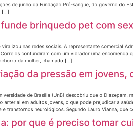
ações de junho da Fundação Pró-sangue, do governo do Est
s […]
funde brinquedo pet com sex t
viralizou nas redes sociais. A representante comercial Ad
s Correios confundiram com um vibrador uma encomenda qu
cachorro da mulher, chamado […]
ação da pressão em jovens, 
iversidade de Brasília (UnB) descobriu que o Diazepam, m
o arterial em adultos jovens, o que pode prejudicar a saú
de e transtornos neurológicos. Segundo Lauro Vianna, que 
da: por que é preciso tomar c