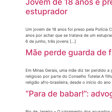
Jovem de 18 anos é p
estuprador
Um jovem de 18 anos foi preso pela Polícia 
anos por achar que se tratava de um estupra
6 de junho, três jovens […]
Mãe perde guarda de fi
Em Minas Gerais, uma mãe diz ter perdido a g
religioso por parte do Conselho Tutelar.A fi
religião afro-brasileira, desde o início do an
“Para de babar!”: adv
Rio de Janeiro – O julgamento dos acusados