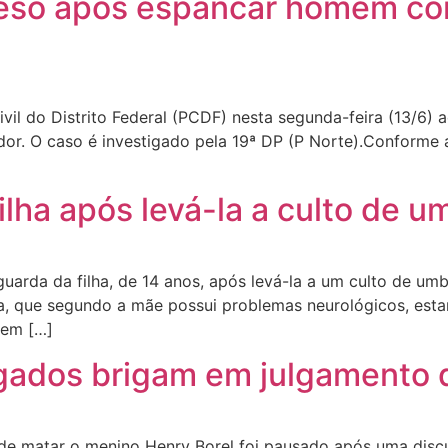
reso após espancar homem c
Civil do Distrito Federal (PCDF) nesta segunda-feira (13/
dor. O caso é investigado pela 19ª DP (P Norte).Conforme 
lha após levá-la a culto de 
uarda da filha, de 14 anos, após levá-la a um culto de umba
lha, que segundo a mãe possui problemas neurológicos, est
o em […]
ogados brigam em julgamento 
 de matar o menino Henry Borel foi pausado após uma dis