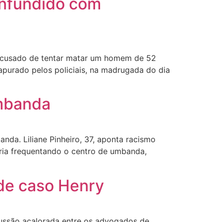
onfundido com
6) acusado de tentar matar um homem de 52
apurado pelos policiais, na madrugada do dia
umbanda
nda. Liliane Pinheiro, 37, aponta racismo
aria frequentando o centro de umbanda,
de caso Henry
cussão acalorada entre os advogados de