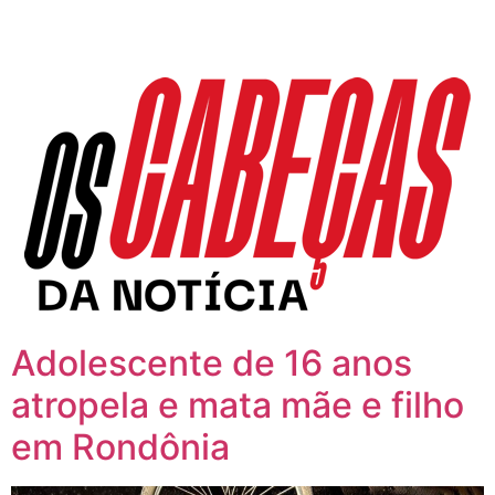
Adolescente de 16 anos
atropela e mata mãe e filho
em Rondônia