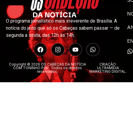
NO
O programa jornalístico mais irreverente de Brasília. A
A
notícia do jeito que só os Cabeças sabem passar — de
segunda a sexta, das 12h às 14h.
E
Copyright © 2026 OS CABEÇAS DA NOTÍCIA
CRIAÇÃO:
COM TONINHO POP. Todos os direitos
ULTRAMÍDIA
reservados.
MARKETING DIGITAL.