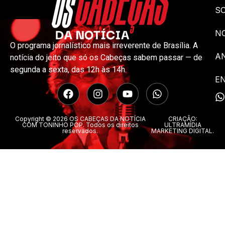
S
NO
O programa jornalístico mais irreverente de Brasília. A
A
notícia do jeito que só os Cabeças sabem passar — de
segunda a sexta, das 12h às 14h.
E
Copyright © 2026 OS CABEÇAS DA NOTÍCIA
CRIAÇÃO:
COM TONINHO POP. Todos os direitos
ULTRAMÍDIA
reservados.
MARKETING DIGITAL.