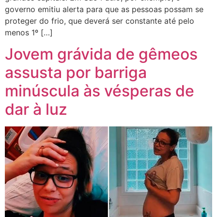
governo emitiu alerta para que as pessoas possam se
proteger do frio, que deverá ser constante até pelo
menos 1º […]
Jovem grávida de gêmeos
assusta por barriga
minúscula às vésperas de
dar à luz