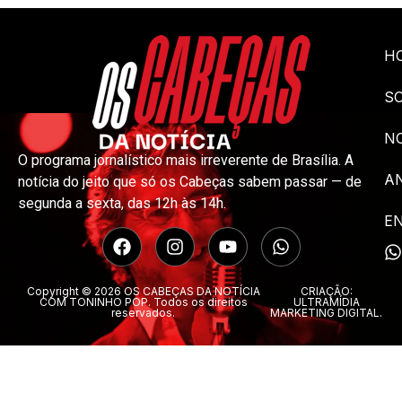
H
S
NO
O programa jornalístico mais irreverente de Brasília. A
A
notícia do jeito que só os Cabeças sabem passar — de
segunda a sexta, das 12h às 14h.
E
Copyright © 2026 OS CABEÇAS DA NOTÍCIA
CRIAÇÃO:
COM TONINHO POP. Todos os direitos
ULTRAMÍDIA
reservados.
MARKETING DIGITAL.