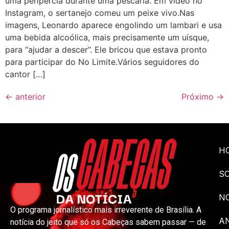
uma peripércia durante uma pescaria. Em vídeo no
Instagram, o sertanejo comeu um peixe vivo.Nas
imagens, Leonardo aparece engolindo um lambari e usa
uma bebida alcoólica, mais precisamente um uísque,
para “ajudar a descer”. Ele bricou que estava pronto
para participar do No Limite.Vários seguidores do
cantor […]
←
anterior
Próximo
→
H
S
NO
O programa jornalístico mais irreverente de Brasília. A
A
notícia do jeito que só os Cabeças sabem passar — de