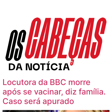
Locutora da BBC morre
após se vacinar, diz família.
Caso será apurado