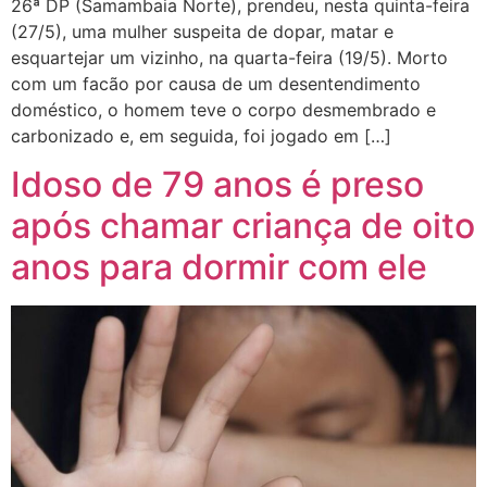
26ª DP (Samambaia Norte), prendeu, nesta quinta-feira
(27/5), uma mulher suspeita de dopar, matar e
esquartejar um vizinho, na quarta-feira (19/5). Morto
com um facão por causa de um desentendimento
doméstico, o homem teve o corpo desmembrado e
carbonizado e, em seguida, foi jogado em […]
Idoso de 79 anos é preso
após chamar criança de oito
anos para dormir com ele