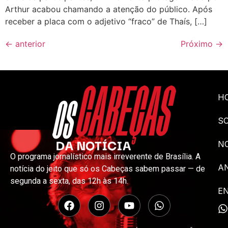
Arthur acabou chamando a atenção do público. Após
receber a placa com o adjetivo “fraco” de Thaís, […]
←
anterior
Próximo
→
H
S
NO
O programa jornalístico mais irreverente de Brasília. A
A
notícia do jeito que só os Cabeças sabem passar — de
segunda a sexta, das 12h às 14h.
E