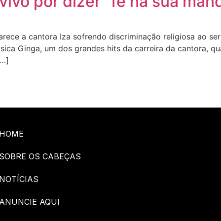
vivo por dizer “fé na sua ma
parece a cantora Iza sofrendo discriminação religiosa ao 
ica Ginga, um dos grandes hits da carreira da cantora, qu
[…]
HOME
SOBRE OS CABEÇAS
NOTÍCIAS
ANUNCIE AQUI