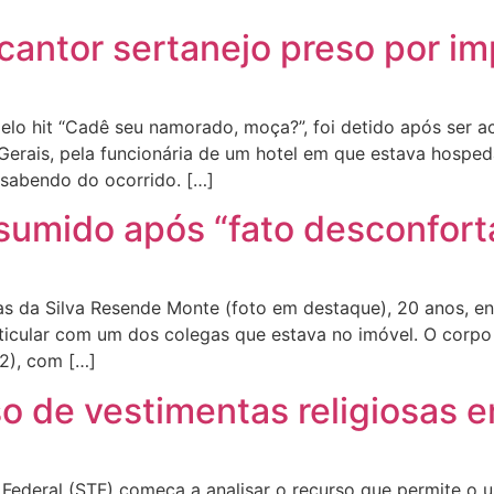
cantor sertanejo preso por i
pelo hit “Cadê seu namorado, moça?”, foi detido após ser 
 Gerais, pela funcionária de um hotel em que estava hos
u sabendo do ocorrido. […]
 sumido após “fato desconfort
ucas da Silva Resende Monte (foto em destaque), 20 anos, 
cular com um dos colegas que estava no imóvel. O corpo d
/2), com […]
 de vestimentas religiosas em
l Federal (STF) começa a analisar o recurso que permite o 